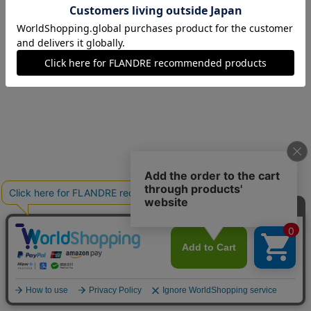
07(7号)
在庫なし
09(9号)
残り1点