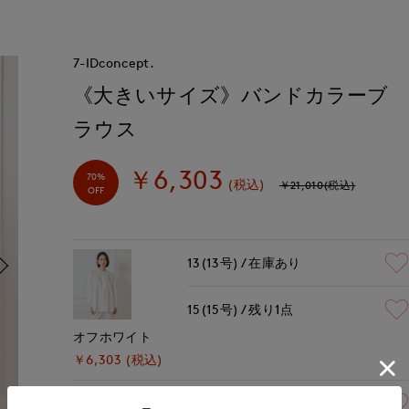
7-IDconcept.
《大きいサイズ》バンドカラーブ
ラウス
￥6,303
70%
(税込)
￥21,010(税込)
OFF
13(13号)
在庫あり
15(15号)
残り1点
オフホワイト
￥6,303 (税込)
13(13号)
在庫あり